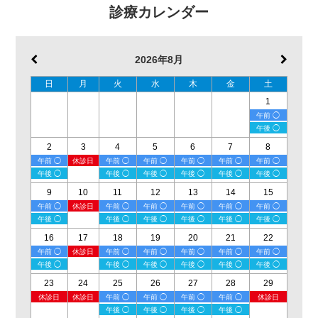
診療カレンダー
2026年8月
日
月
火
水
木
金
土
1
午前 ◯
午後 ◯
2
3
4
5
6
7
8
午前 ◯
休診日
午前 ◯
午前 ◯
午前 ◯
午前 ◯
午前 ◯
午後 ◯
午後 ◯
午後 ◯
午後 ◯
午後 ◯
午後 ◯
9
10
11
12
13
14
15
午前 ◯
休診日
午前 ◯
午前 ◯
午前 ◯
午前 ◯
午前 ◯
午後 ◯
午後 ◯
午後 ◯
午後 ◯
午後 ◯
午後 ◯
16
17
18
19
20
21
22
午前 ◯
休診日
午前 ◯
午前 ◯
午前 ◯
午前 ◯
午前 ◯
午後 ◯
午後 ◯
午後 ◯
午後 ◯
午後 ◯
午後 ◯
23
24
25
26
27
28
29
休診日
休診日
午前 ◯
午前 ◯
午前 ◯
午前 ◯
休診日
午後 ◯
午後 ◯
午後 ◯
午後 ◯