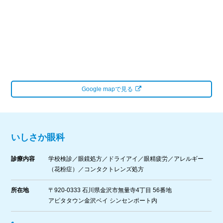
Google mapで見る
いしさか眼科
診療内容
学校検診／眼鏡処方／ドライアイ／眼精疲労／アレルギー
（花粉症）／コンタクトレンズ処方
所在地
〒920-0333 石川県金沢市無量寺4丁目 56番地
アピタタウン金沢ベイ シンセンポート内