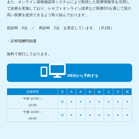
また、オンライン資格確認等システムにより取得した医療情報等を活用し
て診療を実施しており、レセプトオンライン請求など医療DXを通じて質の
高い医療を提供できるよう取り組んでおります。
初診時 4点 ／ 再診時 2点 を算定しています。（月1回）
・診療報酬明細書
無料で発行しております。
WEBから予約する
診療時間
月
火
水
木
金
土
日
祝
午前 10:00～
休
●
●
●
●
●
●
●
13:00
午後 14:00～
休
●
●
●
●
●
●
●
18:00