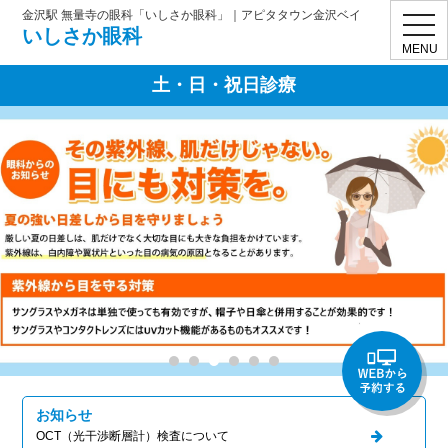
金沢駅 無量寺の眼科「いしさか眼科」｜アピタタウン金沢ベイ
toggl
いしさか眼科
navig
MENU
土・日・祝日診療
お知らせ
OCT（光干渉断層計）検査について